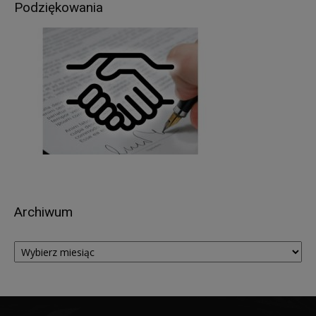
przepisy prawa (art. 6 ust.1 lit. c RODO),
Podziękowania
umowa zawarta między Panią/Panem a
Administratorem (art. 6 ust.1 lit. b RODO),
udzielona przez Panią/Pana zgoda na
przetwarzanie danych osobowych – np. w celu
rekrutacji (art. 6 ust.1 lit. a RODO).
W związku z przetwarzaniem danych w celach
wskazanych w pkt 3,
Pani/Pana
dane osobowe
mogą być udostępniane innym odbiorcom lub
kategoriom odbiorców danych osobowych
.
Odbiorcami Pani/Pana danych osobowych mogą
być:
organy władzy publicznej oraz podmioty
Archiwum
wykonujące zadania publiczne lub działające na
Archiwum
zlecenie organów władzy publicznej, w zakresie i
w celach, które wynikają z przepisów powszechnie
obowiązującego prawa (np. podmioty
kontrolujące, sądy, policja itp.);
inne podmioty, które na podstawie stosownych