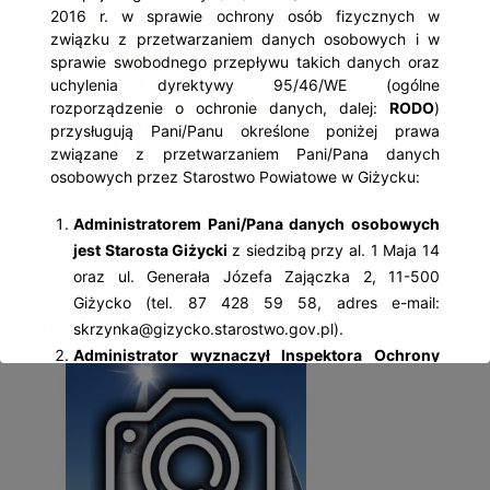
2016 r. w sprawie ochrony osób fizycznych w
związku z przetwarzaniem danych osobowych i w
sprawie swobodnego przepływu takich danych oraz
uchylenia dyrektywy 95/46/WE (ogólne
rozporządzenie o ochronie danych, dalej:
RODO
)
przysługują Pani/Panu określone poniżej prawa
związane z przetwarzaniem Pani/Pana danych
osobowych przez Starostwo Powiatowe w Giżycku:
Administratorem Pani/Pana danych osobowych
jest Starosta Giżycki
z siedzibą przy al. 1 Maja 14
oraz ul. Generała Józefa Zajączka 2, 11-500
Giżycko (tel. 87 428 59 58, adres e-mail:
Najnowsze fotogalerie
skrzynka@gizycko.starostwo.gov.pl).
Administrator wyznaczył Inspektora Ochrony
Danych Osobowych
– Jolantę Palczewską, z
którą można się kontaktować: al. 1 Maja 14, 11-
500 Giżycko; tel. 87 428 59 58, adres e-mail:
iod@gizycko.starostwo.gov.pl.
Pani/Pana dane osobowe będą przetwarzane