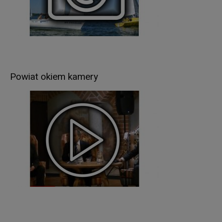
w następujących celach:
wypełnienia obowiązków prawnych ciążących na
Administratorze – wynikających z ustaw
kompetencyjnych (szczególnych) (np.: wydawanie
zezwoleń w zakresie rejestracji pojazdów, praw
jazdy, pozwoleń na budowę, prowadzenie
Powiat okiem kamery
ewidencji gruntów i budynków itp.),
realizacji umów zawartych z kontrahentami
Administratora,
w pozostałych przypadkach Pani/Pana dane
osobowe przetwarzane są wyłącznie na podstawie
wcześniej udzielonej zgody w zakresie i celu
określonym w treści zgody (np. sprawy dot.
rekrutacji pracowników).
Podstawą prawną przetwarzania Pani/Pana
danych osobowych jest
:
w przypadku wypełnienia obowiązków prawnych
ciążących na Administratorze - obowiązujące