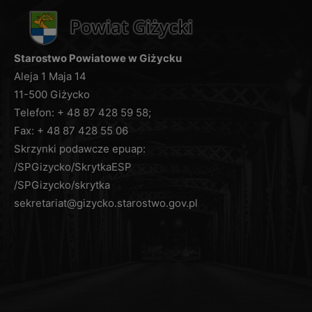
umów podpisanych z Starostwem Powiatowym w
Giżycku przetwarzają dane osobowe, dla których
Administratorem jest Starosta Giżycki (np. usługi
Starostwo Powiatowe w Giżycku
pocztowe).
Pani/Pana dane osobowe będą przetwarzane
Aleja 1 Maja 14
przez okres niezbędny do realizacji celów
11-500 Giżycko
wskazanych w pkt 3, lecz nie krócej niż okres
Telefon: + 48 87 428 59 58;
wskazany w przepisach o archiwizacji. Oznacza
Fax: + 48 87 428 55 06
to, że dane osobowe zostaną zniszczone po
Skrzynki podawcze epuap:
upływie odpowiednio 3, 5, 10, 20 lub 50 lat od
/SPGizycko/SkrytkaESP
daty zakończenia sprawy (zgodnie z przepisami
/SPGizycko/skrytka
o archiwizacji).
sekretariat@gizycko.starostwo.gov.pl
W związku z przetwarzaniem przez
Administratora, Pani/Pana danych osobowych,
przysługuje Pani/Panu prawo do:
dostępu do treści danych, na podstawie art. 15
RODO z zastrzeżeniem, że udostępniane dane
osobowe nie mogą ujawniać informacji niejawnych,
ani naruszać tajemnic prawnie chronionych, do