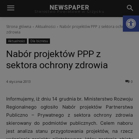
modal-check
NEWSPAPER
Starostwo Powiatowe w Giżycku
Otwórz
Strona główna
Aktualności
Nabór projektów PPP z sektora ochrony
zdrowia
Aktualności
Dla biznesu
Nabór projektów PPP z
sektora ochrony zdrowia
4 stycznia 2013
0
Informujemy, iż dniu 14 grudnia br. Ministerstwo Rozwoju
Regionalnego ogłosiło Nabór projektów Partnerstwa
Publiczno – Prywatnego z sektora ochrony zdrowia
skierowany do podmiotów publicznych. Celem naboru
jest analiza stanu przygotowania projektów, na rzecz