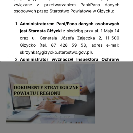
związane z przetwarzaniem Pani/Pana danych
osobowych przez Starostwo Powiatowe w Giżycku:
Administratorem Pani/Pana danych osobowych
jest Starosta Giżycki
z siedzibą przy al. 1 Maja 14
oraz ul. Generała Józefa Zajączka 2, 11-500
Giżycko (tel. 87 428 59 58, adres e-mail:
skrzynka@gizycko.starostwo.gov.pl).
Dokumenty strategiczne
Administrator wyznaczył Inspektora Ochrony
Danych Osobowych
– Jolantę Palczewską, z
którą można się kontaktować: al. 1 Maja 14, 11-
500 Giżycko; tel. 87 428 59 58, adres e-mail:
iod@gizycko.starostwo.gov.pl.
Pani/Pana dane osobowe będą przetwarzane
w następujących celach:
wypełnienia obowiązków prawnych ciążących na
Administratorze – wynikających z ustaw
kompetencyjnych (szczególnych) (np.: wydawanie
zezwoleń w zakresie rejestracji pojazdów, praw