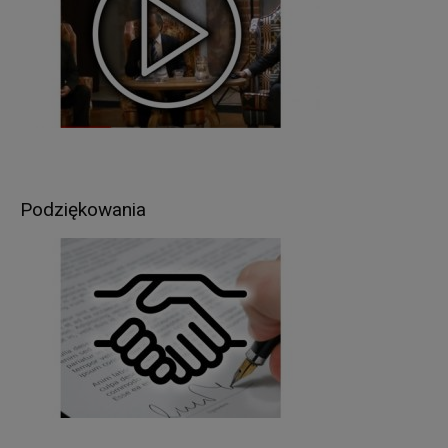
W związku z przetwarzaniem danych w celach
wskazanych w pkt 3,
Pani/Pana
dane osobowe
mogą być udostępniane innym odbiorcom lub
kategoriom odbiorców danych osobowych
.
Odbiorcami Pani/Pana danych osobowych mogą
być:
organy władzy publicznej oraz podmioty
wykonujące zadania publiczne lub działające na
Podziękowania
zlecenie organów władzy publicznej, w zakresie i
w celach, które wynikają z przepisów powszechnie
obowiązującego prawa (np. podmioty
kontrolujące, sądy, policja itp.);
inne podmioty, które na podstawie stosownych
umów podpisanych z Starostwem Powiatowym w
Giżycku przetwarzają dane osobowe, dla których
Administratorem jest Starosta Giżycki (np. usługi
pocztowe).
Pani/Pana dane osobowe będą przetwarzane