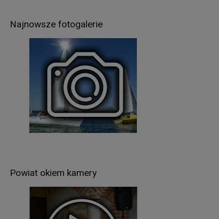
jazdy, pozwoleń na budowę, prowadzenie
ewidencji gruntów i budynków itp.),
Najnowsze fotogalerie
realizacji umów zawartych z kontrahentami
Administratora,
w pozostałych przypadkach Pani/Pana dane
osobowe przetwarzane są wyłącznie na podstawie
wcześniej udzielonej zgody w zakresie i celu
określonym w treści zgody (np. sprawy dot.
rekrutacji pracowników).
Podstawą prawną przetwarzania Pani/Pana
danych osobowych jest
:
w przypadku wypełnienia obowiązków prawnych
ciążących na Administratorze - obowiązujące
przepisy prawa (art. 6 ust.1 lit. c RODO),
Powiat okiem kamery
umowa zawarta między Panią/Panem a
Administratorem (art. 6 ust.1 lit. b RODO),
udzielona przez Panią/Pana zgoda na
przetwarzanie danych osobowych – np. w celu
rekrutacji (art. 6 ust.1 lit. a RODO).