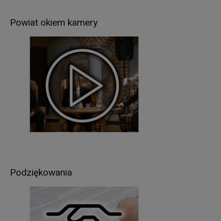
organy władzy publicznej oraz podmioty
wykonujące zadania publiczne lub działające na
Powiat okiem kamery
zlecenie organów władzy publicznej, w zakresie i
w celach, które wynikają z przepisów powszechnie
obowiązującego prawa (np. podmioty
kontrolujące, sądy, policja itp.);
inne podmioty, które na podstawie stosownych
umów podpisanych z Starostwem Powiatowym w
Giżycku przetwarzają dane osobowe, dla których
Administratorem jest Starosta Giżycki (np. usługi
pocztowe).
Pani/Pana dane osobowe będą przetwarzane
przez okres niezbędny do realizacji celów
wskazanych w pkt 3, lecz nie krócej niż okres
Podziękowania
wskazany w przepisach o archiwizacji. Oznacza
to, że dane osobowe zostaną zniszczone po
upływie odpowiednio 3, 5, 10, 20 lub 50 lat od
daty zakończenia sprawy (zgodnie z przepisami
o archiwizacji).