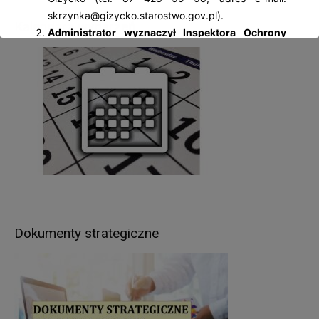
skrzynka@gizycko.starostwo.gov.pl).
Kalendarz wydarzeń
Administrator wyznaczył Inspektora Ochrony
Danych Osobowych
– Jolantę Palczewską, z
którą można się kontaktować: al. 1 Maja 14, 11-
500 Giżycko; tel. 87 428 59 58, adres e-mail:
iod@gizycko.starostwo.gov.pl.
Pani/Pana dane osobowe będą przetwarzane
w następujących celach:
wypełnienia obowiązków prawnych ciążących na
Administratorze – wynikających z ustaw
kompetencyjnych (szczególnych) (np.: wydawanie
zezwoleń w zakresie rejestracji pojazdów, praw
jazdy, pozwoleń na budowę, prowadzenie
Dokumenty strategiczne
ewidencji gruntów i budynków itp.),
realizacji umów zawartych z kontrahentami
Administratora,
w pozostałych przypadkach Pani/Pana dane
osobowe przetwarzane są wyłącznie na podstawie