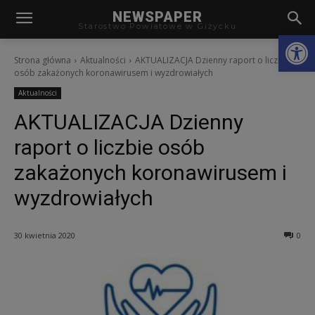
modal-check
NEWSPAPER
Starostwo Powiatowe w Giżycku
Otwórz
Strona główna
Aktualności
AKTUALIZACJA Dzienny raport o liczbie
osób zakażonych koronawirusem i wyzdrowiałych
Aktualności
AKTUALIZACJA Dzienny
raport o liczbie osób
zakażonych koronawirusem i
wyzdrowiałych
30 kwietnia 2020
0