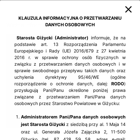
KLAUZULA INFORMACYJNA O PRZETWARZANIU
Ważne informacje
DANYCH OSOBOWYCH
Starosta Giżycki (Administrator)
informuje, że na
podstawie art. 13 Rozporządzenia Parlamentu
Europejskiego i Rady (UE) 2016/679 z 27 kwietnia
2016 r. w sprawie ochrony osób fizycznych w
związku z przetwarzaniem danych osobowych i w
sprawie swobodnego przepływu takich danych oraz
uchylenia dyrektywy 95/46/WE (ogólne
rozporządzenie o ochronie danych, dalej:
RODO
)
przysługują Pani/Panu określone poniżej prawa
związane z przetwarzaniem Pani/Pana danych
osobowych przez Starostwo Powiatowe w Giżycku:
Administratorem Pani/Pana danych osobowych
jest Starosta Giżycki
z siedzibą przy al. 1 Maja 14
oraz ul. Generała Józefa Zajączka 2, 11-500
Giżycko (tel. 87 428 59 58, adres e-mail: