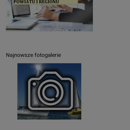
wcześniej udzielonej zgody w zakresie i celu
określonym w treści zgody (np. sprawy dot.
rekrutacji pracowników).
Podstawą prawną przetwarzania Pani/Pana
danych osobowych jest
:
w przypadku wypełnienia obowiązków prawnych
ciążących na Administratorze - obowiązujące
przepisy prawa (art. 6 ust.1 lit. c RODO),
Najnowsze fotogalerie
umowa zawarta między Panią/Panem a
Administratorem (art. 6 ust.1 lit. b RODO),
udzielona przez Panią/Pana zgoda na
przetwarzanie danych osobowych – np. w celu
rekrutacji (art. 6 ust.1 lit. a RODO).
W związku z przetwarzaniem danych w celach
wskazanych w pkt 3,
Pani/Pana
dane osobowe
mogą być udostępniane innym odbiorcom lub
kategoriom odbiorców danych osobowych
.
Odbiorcami Pani/Pana danych osobowych mogą
być: