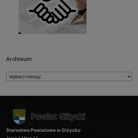
W związku z przetwarzaniem przez
Administratora, Pani/Pana danych osobowych,
przysługuje Pani/Panu prawo do:
dostępu do treści danych, na podstawie art. 15
RODO z zastrzeżeniem, że udostępniane dane
osobowe nie mogą ujawniać informacji niejawnych,
ani naruszać tajemnic prawnie chronionych, do
Archiwum
których zachowania zobowiązany jest
Administrator,
Archiwum
sprostowania (poprawiania) danych osobowych –
w przypadku, gdy dane są nieprawidłowe lub
niekompletne, na podstawie art. 16 RODO,
żądania usunięcia danych, na podstawie art. 17
RODO; (w przypadkach, w których Administrator
przetwarza dane osobowe na podstawie
przepisów prawa, dane zostaną usunięte po
zakończeniu okresu archiwizacji);
Starostwo Powiatowe w Giżycku
ograniczenia przetwarzania danych, na podstawie