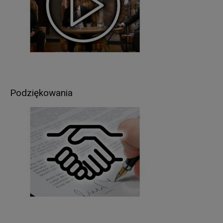
wskazanych w pkt 3, lecz nie krócej niż okres
wskazany w przepisach o archiwizacji. Oznacza
to, że dane osobowe zostaną zniszczone po
upływie odpowiednio 3, 5, 10, 20 lub 50 lat od
daty zakończenia sprawy (zgodnie z przepisami
o archiwizacji).
W związku z przetwarzaniem przez
Podziękowania
Administratora, Pani/Pana danych osobowych,
przysługuje Pani/Panu prawo do:
dostępu do treści danych, na podstawie art. 15
RODO z zastrzeżeniem, że udostępniane dane
osobowe nie mogą ujawniać informacji niejawnych,
ani naruszać tajemnic prawnie chronionych, do
których zachowania zobowiązany jest
Administrator,
sprostowania (poprawiania) danych osobowych –
w przypadku, gdy dane są nieprawidłowe lub
niekompletne, na podstawie art. 16 RODO,