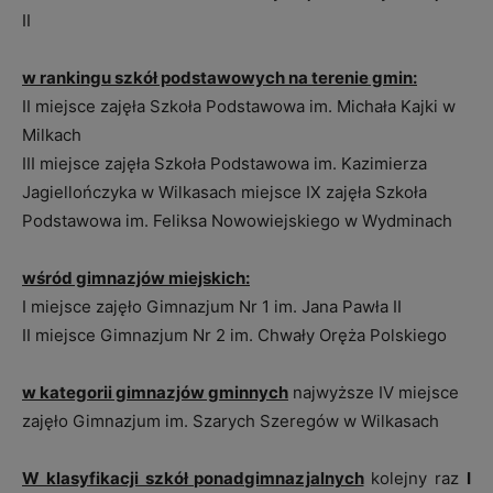
II
w rankingu szkół podstawowych na terenie gmin:
II miejsce zajęła Szkoła Podstawowa im. Michała Kajki w
Milkach
III miejsce zajęła Szkoła Podstawowa im. Kazimierza
Jagiellończyka w Wilkasach miejsce IX zajęła Szkoła
Podstawowa im. Feliksa Nowowiejskiego w Wydminach
wśród gimnazjów miejskich:
I miejsce zajęło Gimnazjum Nr 1 im. Jana Pawła II
II miejsce Gimnazjum Nr 2 im. Chwały Oręża Polskiego
w kategorii gimnazjów gminnych
najwyższe IV miejsce
zajęło Gimnazjum im. Szarych Szeregów w Wilkasach
W klasyfikacji szkół ponadgimnazjalnych
kolejny raz
I