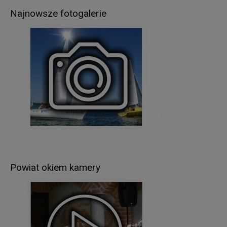
W związku z przetwarzaniem danych w celach
Najnowsze fotogalerie
wskazanych w pkt 3,
Pani/Pana
dane osobowe
mogą być udostępniane innym odbiorcom lub
kategoriom odbiorców danych osobowych
.
Odbiorcami Pani/Pana danych osobowych mogą
być:
organy władzy publicznej oraz podmioty
wykonujące zadania publiczne lub działające na
zlecenie organów władzy publicznej, w zakresie i
w celach, które wynikają z przepisów powszechnie
obowiązującego prawa (np. podmioty
kontrolujące, sądy, policja itp.);
inne podmioty, które na podstawie stosownych
umów podpisanych z Starostwem Powiatowym w
Powiat okiem kamery
Giżycku przetwarzają dane osobowe, dla których
Administratorem jest Starosta Giżycki (np. usługi
pocztowe).
Pani/Pana dane osobowe będą przetwarzane
przez okres niezbędny do realizacji celów