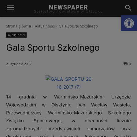
modal-check
NEWSPAPER
Starostwo Powiatowe w Giżycku
Otwórz
Strona główna
Aktualności
Gala Sportu Szkolnego
Aktualności
Gala Sportu Szkolnego
21 grudnia 2017
0
14 grudnia w Warmińsko-Mazurskim Urzędzie
Wojewódzkim w Olsztynie pan Wacław Wasiela,
Przewodniczący Warmińsko-Mazurskiego Szkolnego
Związku Sportowego, w obecności licznie
zgromadzonych przedstawicieli samorządów oraz
dyrektorów szkół i działaczy Szkolnego Związku