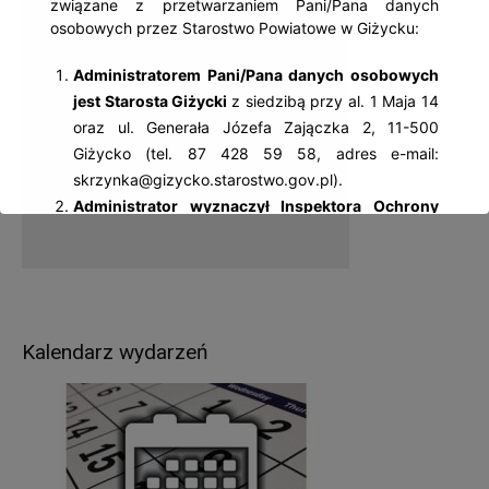
związane z przetwarzaniem Pani/Pana danych
osobowych przez Starostwo Powiatowe w Giżycku:
Administratorem Pani/Pana danych osobowych
jest Starosta Giżycki
z siedzibą przy al. 1 Maja 14
oraz ul. Generała Józefa Zajączka 2, 11-500
Giżycko (tel. 87 428 59 58, adres e-mail:
skrzynka@gizycko.starostwo.gov.pl).
Administrator wyznaczył Inspektora Ochrony
Danych Osobowych
– Jolantę Palczewską, z
którą można się kontaktować: al. 1 Maja 14, 11-
500 Giżycko; tel. 87 428 59 58, adres e-mail:
iod@gizycko.starostwo.gov.pl.
Pani/Pana dane osobowe będą przetwarzane
Kalendarz wydarzeń
w następujących celach:
wypełnienia obowiązków prawnych ciążących na
Administratorze – wynikających z ustaw
kompetencyjnych (szczególnych) (np.: wydawanie
zezwoleń w zakresie rejestracji pojazdów, praw