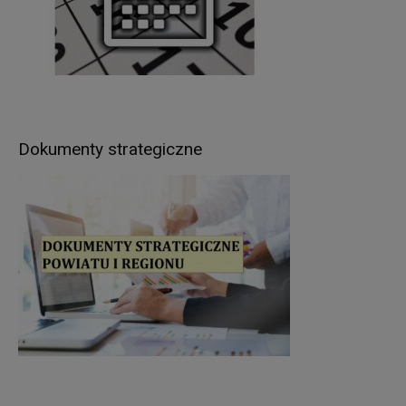
jazdy, pozwoleń na budowę, prowadzenie
ewidencji gruntów i budynków itp.),
realizacji umów zawartych z kontrahentami
Administratora,
w pozostałych przypadkach Pani/Pana dane
osobowe przetwarzane są wyłącznie na podstawie
wcześniej udzielonej zgody w zakresie i celu
Dokumenty strategiczne
określonym w treści zgody (np. sprawy dot.
rekrutacji pracowników).
Podstawą prawną przetwarzania Pani/Pana
danych osobowych jest
:
w przypadku wypełnienia obowiązków prawnych
ciążących na Administratorze - obowiązujące
przepisy prawa (art. 6 ust.1 lit. c RODO),
umowa zawarta między Panią/Panem a
Administratorem (art. 6 ust.1 lit. b RODO),
udzielona przez Panią/Pana zgoda na
przetwarzanie danych osobowych – np. w celu
rekrutacji (art. 6 ust.1 lit. a RODO).