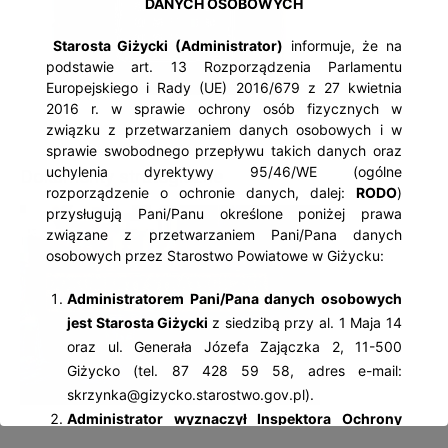
DANYCH OSOBOWYCH
Starosta Giżycki (Administrator)
informuje, że na
podstawie art. 13 Rozporządzenia Parlamentu
Europejskiego i Rady (UE) 2016/679 z 27 kwietnia
2016 r. w sprawie ochrony osób fizycznych w
związku z przetwarzaniem danych osobowych i w
sprawie swobodnego przepływu takich danych oraz
uchylenia dyrektywy 95/46/WE (ogólne
Dokumenty strategiczne
rozporządzenie o ochronie danych, dalej:
RODO
)
przysługują Pani/Panu określone poniżej prawa
związane z przetwarzaniem Pani/Pana danych
osobowych przez Starostwo Powiatowe w Giżycku:
Administratorem Pani/Pana danych osobowych
jest Starosta Giżycki
z siedzibą przy al. 1 Maja 14
oraz ul. Generała Józefa Zajączka 2, 11-500
Giżycko (tel. 87 428 59 58, adres e-mail:
skrzynka@gizycko.starostwo.gov.pl).
Administrator wyznaczył Inspektora Ochrony
Danych Osobowych
– Jolantę Palczewską, z