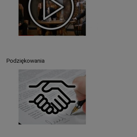
Podstawą prawną przetwarzania Pani/Pana
danych osobowych jest
:
w przypadku wypełnienia obowiązków prawnych
ciążących na Administratorze - obowiązujące
przepisy prawa (art. 6 ust.1 lit. c RODO),
umowa zawarta między Panią/Panem a
Administratorem (art. 6 ust.1 lit. b RODO),
udzielona przez Panią/Pana zgoda na
przetwarzanie danych osobowych – np. w celu
Podziękowania
rekrutacji (art. 6 ust.1 lit. a RODO).
W związku z przetwarzaniem danych w celach
wskazanych w pkt 3,
Pani/Pana
dane osobowe
mogą być udostępniane innym odbiorcom lub
kategoriom odbiorców danych osobowych
.
Odbiorcami Pani/Pana danych osobowych mogą
być:
organy władzy publicznej oraz podmioty
wykonujące zadania publiczne lub działające na
zlecenie organów władzy publicznej, w zakresie i