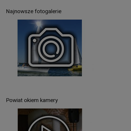
którą można się kontaktować: al. 1 Maja 14, 11-
Najnowsze fotogalerie
500 Giżycko; tel. 87 428 59 58, adres e-mail:
iod@gizycko.starostwo.gov.pl.
Pani/Pana dane osobowe będą przetwarzane
w następujących celach:
wypełnienia obowiązków prawnych ciążących na
Administratorze – wynikających z ustaw
kompetencyjnych (szczególnych) (np.: wydawanie
zezwoleń w zakresie rejestracji pojazdów, praw
jazdy, pozwoleń na budowę, prowadzenie
ewidencji gruntów i budynków itp.),
realizacji umów zawartych z kontrahentami
Administratora,
w pozostałych przypadkach Pani/Pana dane
Powiat okiem kamery
osobowe przetwarzane są wyłącznie na podstawie
wcześniej udzielonej zgody w zakresie i celu
określonym w treści zgody (np. sprawy dot.
rekrutacji pracowników).