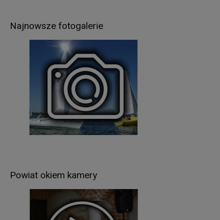
jazdy, pozwoleń na budowę, prowadzenie
ewidencji gruntów i budynków itp.),
Najnowsze fotogalerie
realizacji umów zawartych z kontrahentami
Administratora,
w pozostałych przypadkach Pani/Pana dane
osobowe przetwarzane są wyłącznie na podstawie
wcześniej udzielonej zgody w zakresie i celu
określonym w treści zgody (np. sprawy dot.
rekrutacji pracowników).
Podstawą prawną przetwarzania Pani/Pana
danych osobowych jest
:
w przypadku wypełnienia obowiązków prawnych
ciążących na Administratorze - obowiązujące
przepisy prawa (art. 6 ust.1 lit. c RODO),
umowa zawarta między Panią/Panem a
Powiat okiem kamery
Administratorem (art. 6 ust.1 lit. b RODO),
udzielona przez Panią/Pana zgoda na
przetwarzanie danych osobowych – np. w celu