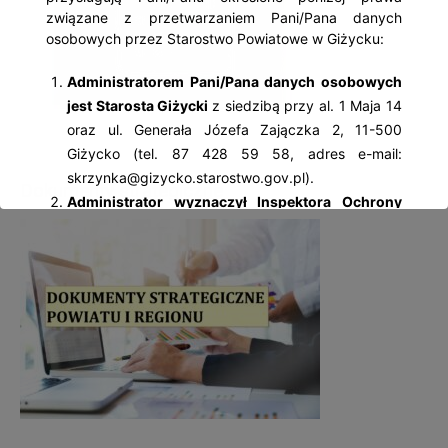
związane z przetwarzaniem Pani/Pana danych
osobowych przez Starostwo Powiatowe w Giżycku:
Administratorem Pani/Pana danych osobowych
jest Starosta Giżycki
z siedzibą przy al. 1 Maja 14
oraz ul. Generała Józefa Zajączka 2, 11-500
Giżycko (tel. 87 428 59 58, adres e-mail:
skrzynka@gizycko.starostwo.gov.pl).
Dokumenty strategiczne
Administrator wyznaczył Inspektora Ochrony
Danych Osobowych
– Jolantę Palczewską, z
którą można się kontaktować: al. 1 Maja 14, 11-
500 Giżycko; tel. 87 428 59 58, adres e-mail:
iod@gizycko.starostwo.gov.pl.
Pani/Pana dane osobowe będą przetwarzane
w następujących celach:
wypełnienia obowiązków prawnych ciążących na
Administratorze – wynikających z ustaw
kompetencyjnych (szczególnych) (np.: wydawanie
zezwoleń w zakresie rejestracji pojazdów, praw