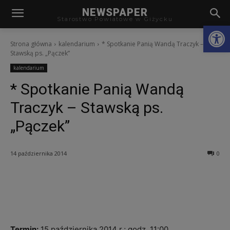
modal-check
NEWSPAPER
Starostwo Powiatowe w Giżycku
Otwórz
Strona główna
kalendarium
* Spotkanie Panią Wandą Traczyk –
Stawską ps. „Pączek”
kalendarium
* Spotkanie Panią Wandą
Traczyk – Stawską ps.
„Pączek”
14 października 2014
0
Termin:
15 października 2014 r.; godz. 11:00