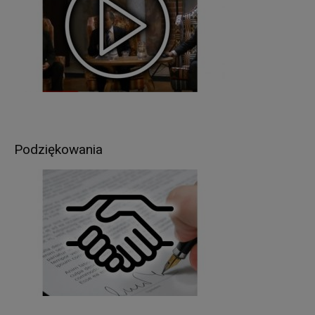
rekrutacji (art. 6 ust.1 lit. a RODO).
W związku z przetwarzaniem danych w celach
wskazanych w pkt 3,
Pani/Pana
dane osobowe
mogą być udostępniane innym odbiorcom lub
kategoriom odbiorców danych osobowych
.
Odbiorcami Pani/Pana danych osobowych mogą
być:
organy władzy publicznej oraz podmioty
wykonujące zadania publiczne lub działające na
Podziękowania
zlecenie organów władzy publicznej, w zakresie i
w celach, które wynikają z przepisów powszechnie
obowiązującego prawa (np. podmioty
kontrolujące, sądy, policja itp.);
inne podmioty, które na podstawie stosownych
umów podpisanych z Starostwem Powiatowym w
Giżycku przetwarzają dane osobowe, dla których
Administratorem jest Starosta Giżycki (np. usługi
pocztowe).
Pani/Pana dane osobowe będą przetwarzane