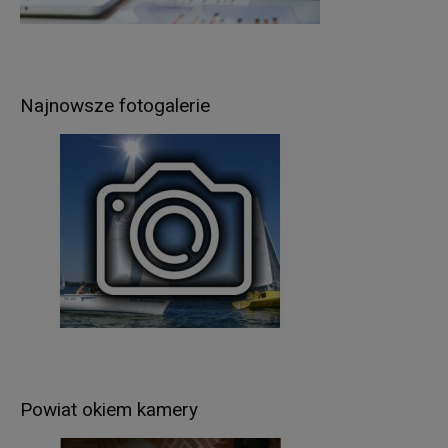
rekrutacji pracowników).
Podstawą prawną przetwarzania Pani/Pana
danych osobowych jest
:
w przypadku wypełnienia obowiązków prawnych
Najnowsze fotogalerie
ciążących na Administratorze - obowiązujące
przepisy prawa (art. 6 ust.1 lit. c RODO),
umowa zawarta między Panią/Panem a
Administratorem (art. 6 ust.1 lit. b RODO),
udzielona przez Panią/Pana zgoda na
przetwarzanie danych osobowych – np. w celu
rekrutacji (art. 6 ust.1 lit. a RODO).
W związku z przetwarzaniem danych w celach
wskazanych w pkt 3,
Pani/Pana
dane osobowe
mogą być udostępniane innym odbiorcom lub
kategoriom odbiorców danych osobowych
.
Odbiorcami Pani/Pana danych osobowych mogą
być:
Powiat okiem kamery
organy władzy publicznej oraz podmioty
wykonujące zadania publiczne lub działające na