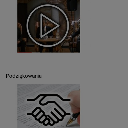
zlecenie organów władzy publicznej, w zakresie i
w celach, które wynikają z przepisów powszechnie
obowiązującego prawa (np. podmioty
kontrolujące, sądy, policja itp.);
inne podmioty, które na podstawie stosownych
umów podpisanych z Starostwem Powiatowym w
Giżycku przetwarzają dane osobowe, dla których
Administratorem jest Starosta Giżycki (np. usługi
pocztowe).
Pani/Pana dane osobowe będą przetwarzane
przez okres niezbędny do realizacji celów
Podziękowania
wskazanych w pkt 3, lecz nie krócej niż okres
wskazany w przepisach o archiwizacji. Oznacza
to, że dane osobowe zostaną zniszczone po
upływie odpowiednio 3, 5, 10, 20 lub 50 lat od
daty zakończenia sprawy (zgodnie z przepisami
o archiwizacji).
W związku z przetwarzaniem przez