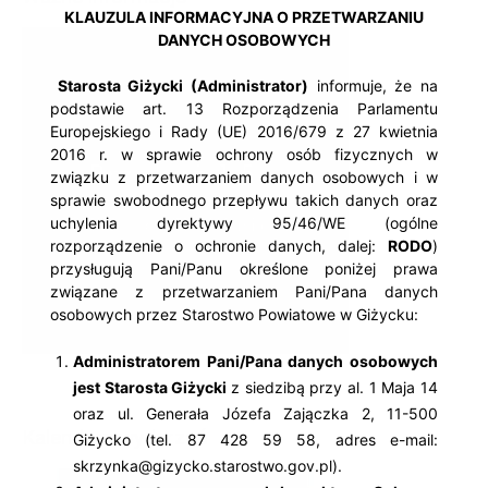
KLAUZULA INFORMACYJNA O PRZETWARZANIU
DANYCH OSOBOWYCH
Starosta Giżycki (Administrator)
informuje, że na
podstawie art. 13 Rozporządzenia Parlamentu
Europejskiego i Rady (UE) 2016/679 z 27 kwietnia
2016 r. w sprawie ochrony osób fizycznych w
związku z przetwarzaniem danych osobowych i w
sprawie swobodnego przepływu takich danych oraz
uchylenia dyrektywy 95/46/WE (ogólne
rozporządzenie o ochronie danych, dalej:
RODO
)
przysługują Pani/Panu określone poniżej prawa
związane z przetwarzaniem Pani/Pana danych
osobowych przez Starostwo Powiatowe w Giżycku:
Administratorem Pani/Pana danych osobowych
jest Starosta Giżycki
z siedzibą przy al. 1 Maja 14
oraz ul. Generała Józefa Zajączka 2, 11-500
Kalendarz wydarzeń
Giżycko (tel. 87 428 59 58, adres e-mail:
skrzynka@gizycko.starostwo.gov.pl).