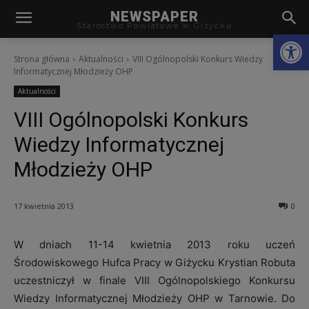
modal-check
NEWSPAPER
Starostwo Powiatowe w Giżycku
Otwórz
Strona główna
Aktualności
VIII Ogólnopolski Konkurs Wiedzy
Informatycznej Młodzieży OHP
Aktualności
VIII Ogólnopolski Konkurs
Wiedzy Informatycznej
Młodzieży OHP
17 kwietnia 2013
0
W dniach 11-14 kwietnia 2013 roku uczeń
Środowiskowego Hufca Pracy w Giżycku Krystian Robuta
uczestniczył w finale VIII Ogólnopolskiego Konkursu
Wiedzy Informatycznej Młodzieży OHP w Tarnowie. Do