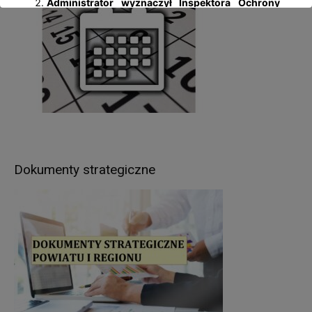
Administrator wyznaczył Inspektora Ochrony
Danych Osobowych
– Jolantę Palczewską, z
którą można się kontaktować: al. 1 Maja 14, 11-
500 Giżycko; tel. 87 428 59 58, adres e-mail:
iod@gizycko.starostwo.gov.pl.
Pani/Pana dane osobowe będą przetwarzane
w następujących celach:
wypełnienia obowiązków prawnych ciążących na
Administratorze – wynikających z ustaw
kompetencyjnych (szczególnych) (np.: wydawanie
Dokumenty strategiczne
zezwoleń w zakresie rejestracji pojazdów, praw
jazdy, pozwoleń na budowę, prowadzenie
ewidencji gruntów i budynków itp.),
realizacji umów zawartych z kontrahentami
Administratora,
w pozostałych przypadkach Pani/Pana dane
osobowe przetwarzane są wyłącznie na podstawie
wcześniej udzielonej zgody w zakresie i celu
określonym w treści zgody (np. sprawy dot.