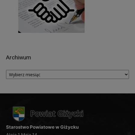
art. 18 RODO,
wniesienia sprzeciwu wobec przetwarzanych
danych, na podstawie art. 21 RODO,
z zastrzeżeniem, że nie dotyczy to przypadków, w
których Administrator posiada uprawnienie do
przetwarzania danych na podstawie przepisów
prawa,
prawo do przenoszenia danych, na podstawie art.
Archiwum
20 RODO.
W przypadku, gdy przetwarzanie danych
Archiwum
osobowych odbywa się na podstawie zgody
osoby na przetwarzanie danych osobowych (art. 6
ust. 1 lit a RODO), przysługuje Pani/Panu prawo do
cofnięcia jej w dowolnym momencie. Cofnięcie
zgody nie ma wpływu na zgodność z prawem
przetwarzania danych osobowych, którego
dokonano na podstawie zgody przed jej
cofnięciem.
Starostwo Powiatowe w Giżycku
Przysługuje Pani/Panu prawo do wniesienia
Aleja 1 Maja 14