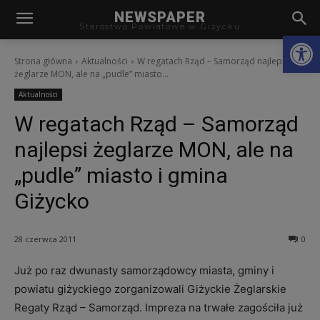
modal-check
NEWSPAPER
Starostwo Powiatowe w Giżycku
Otwórz
Strona główna
Aktualności
W regatach Rząd – Samorząd najlepsi
żeglarze MON, ale na „pudle” miasto...
Aktualności
W regatach Rząd – Samorząd
najlepsi żeglarze MON, ale na
„pudle” miasto i gmina
Giżycko
28 czerwca 2011
0
Już po raz dwunasty samorządowcy miasta, gminy i
powiatu giżyckiego zorganizowali Giżyckie Żeglarskie
Regaty Rząd – Samorząd. Impreza na trwałe zagościła już