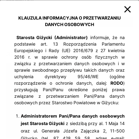
strażacy OSP
KLAUZULA INFORMACYJNA O PRZETWARZANIU
DANYCH OSOBOWYCH
Starosta Giżycki (Administrator)
informuje, że na
podstawie art. 13 Rozporządzenia Parlamentu
Europejskiego i Rady (UE) 2016/679 z 27 kwietnia
GEOPORTAL
2016 r. w sprawie ochrony osób fizycznych w
związku z przetwarzaniem danych osobowych i w
sprawie swobodnego przepływu takich danych oraz
uchylenia dyrektywy 95/46/WE (ogólne
rozporządzenie o ochronie danych, dalej:
RODO
)
przysługują Pani/Panu określone poniżej prawa
związane z przetwarzaniem Pani/Pana danych
osobowych przez Starostwo Powiatowe w Giżycku:
Administratorem Pani/Pana danych osobowych
jest Starosta Giżycki
z siedzibą przy al. 1 Maja 14
oraz ul. Generała Józefa Zajączka 2, 11-500
Giżycko (tel. 87 428 59 58, adres e-mail: