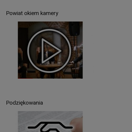
W związku z przetwarzaniem przez
Powiat okiem kamery
Administratora, Pani/Pana danych osobowych,
przysługuje Pani/Panu prawo do:
dostępu do treści danych, na podstawie art. 15
RODO z zastrzeżeniem, że udostępniane dane
osobowe nie mogą ujawniać informacji niejawnych,
ani naruszać tajemnic prawnie chronionych, do
których zachowania zobowiązany jest
Administrator,
sprostowania (poprawiania) danych osobowych –
w przypadku, gdy dane są nieprawidłowe lub
niekompletne, na podstawie art. 16 RODO,
żądania usunięcia danych, na podstawie art. 17
RODO; (w przypadkach, w których Administrator
Podziękowania
przetwarza dane osobowe na podstawie
przepisów prawa, dane zostaną usunięte po
zakończeniu okresu archiwizacji);
ograniczenia przetwarzania danych, na podstawie