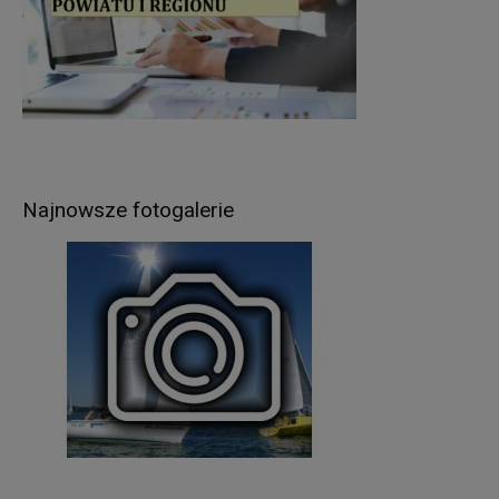
organy władzy publicznej oraz podmioty
wykonujące zadania publiczne lub działające na
zlecenie organów władzy publicznej, w zakresie i
w celach, które wynikają z przepisów powszechnie
obowiązującego prawa (np. podmioty
kontrolujące, sądy, policja itp.);
inne podmioty, które na podstawie stosownych
umów podpisanych z Starostwem Powiatowym w
Najnowsze fotogalerie
Giżycku przetwarzają dane osobowe, dla których
Administratorem jest Starosta Giżycki (np. usługi
pocztowe).
Pani/Pana dane osobowe będą przetwarzane
przez okres niezbędny do realizacji celów
wskazanych w pkt 3, lecz nie krócej niż okres
wskazany w przepisach o archiwizacji. Oznacza
to, że dane osobowe zostaną zniszczone po
upływie odpowiednio 3, 5, 10, 20 lub 50 lat od
daty zakończenia sprawy (zgodnie z przepisami
o archiwizacji).