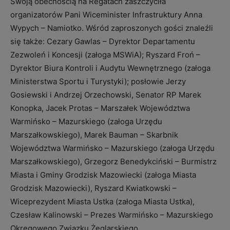
Swoją obecnością na Regatach zaszczyciła
organizatorów Pani Wiceminister Infrastruktury Anna
Wypych – Namiotko. Wśród zaproszonych gości znaleźli
się także: Cezary Gawlas – Dyrektor Departamentu
Zezwoleń i Koncesji (załoga MSWiA); Ryszard Froń –
Dyrektor Biura Kontroli i Audytu Wewnętrznego (załoga
Ministerstwa Sportu i Turystyki); posłowie Jerzy
Gosiewski i Andrzej Orzechowski, Senator RP Marek
Konopka, Jacek Protas – Marszałek Województwa
Warmińsko – Mazurskiego (załoga Urzędu
Marszałkowskiego), Marek Bauman – Skarbnik
Województwa Warmińsko – Mazurskiego (załoga Urzędu
Marszałkowskiego), Grzegorz Benedykciński – Burmistrz
Miasta i Gminy Grodzisk Mazowiecki (załoga Miasta
Grodzisk Mazowiecki), Ryszard Kwiatkowski –
Wiceprezydent Miasta Ustka (załoga Miasta Ustka),
Czesław Kalinowski – Prezes Warmińsko – Mazurskiego
Okręgowego Związku Żeglarskiego.