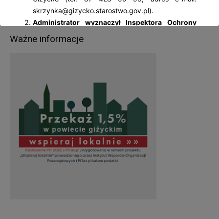
skrzynka@gizycko.starostwo.gov.pl).
Administrator wyznaczył Inspektora Ochrony
Danych Osobowych
– Jolantę Palczewską, z
Ważne informacje
którą można się kontaktować: al. 1 Maja 14, 11-
500 Giżycko; tel. 87 428 59 58, adres e-mail:
iod@gizycko.starostwo.gov.pl.
Pani/Pana dane osobowe będą przetwarzane
w następujących celach:
wypełnienia obowiązków prawnych ciążących na
Administratorze – wynikających z ustaw
kompetencyjnych (szczególnych) (np.: wydawanie
zezwoleń w zakresie rejestracji pojazdów, praw
jazdy, pozwoleń na budowę, prowadzenie
ewidencji gruntów i budynków itp.),
realizacji umów zawartych z kontrahentami
Administratora,
w pozostałych przypadkach Pani/Pana dane
osobowe przetwarzane są wyłącznie na podstawie