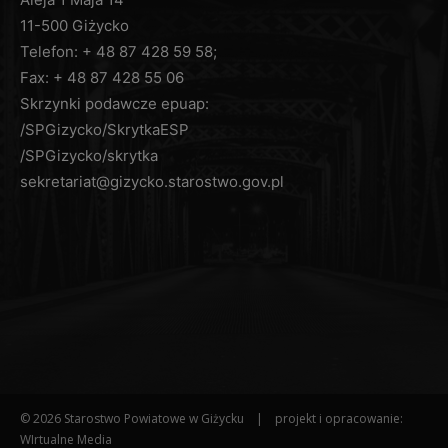
skargi do organu nadzorczego
, którym jest
11-500 Giżycko
Prezes Urzędu Ochrony Danych Osobowych, ul.
Telefon: + 48 87 428 59 58;
Stawki 2, 00-193 Warszawa.
Fax: + 48 87 428 55 06
Podanie przez Panią/Pana danych osobowych
Skrzynki podawcze epuap:
jest obowiązkowe, w sytuacji, gdy przesłankę
/SPGizycko/SkrytkaESP
przetwarzania danych osobowych stanowi
/SPGizycko/skrytka
przepis prawa lub zawarta między stronami
sekretariat@gizycko.starostwo.gov.pl
umowa.
Administrator dokłada wszelkich starań, aby
zapewnić wszelkie środki fizycznej, technicznej i
organizacyjnej ochrony danych osobowych przed
ich przypadkowym czy umyślnym zniszczeniem,
przypadkową utratą, zmianą, nieuprawnionym
ujawnieniem, wykorzystaniem czy dostępem,
zgodnie ze wszystkimi obowiązującymi
przepisami.
Więcej informacji dotyczących ochrony danych
© 2026 Starostwo Powiatowe w Giżycku | projekt i opracowanie:
osobowych można uzyskać pod adresem:
WIrtualne Media