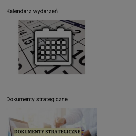
wcześniej udzielonej zgody w zakresie i celu
określonym w treści zgody (np. sprawy dot.
Kalendarz wydarzeń
rekrutacji pracowników).
Podstawą prawną przetwarzania Pani/Pana
danych osobowych jest
:
w przypadku wypełnienia obowiązków prawnych
ciążących na Administratorze - obowiązujące
przepisy prawa (art. 6 ust.1 lit. c RODO),
umowa zawarta między Panią/Panem a
Administratorem (art. 6 ust.1 lit. b RODO),
udzielona przez Panią/Pana zgoda na
przetwarzanie danych osobowych – np. w celu
rekrutacji (art. 6 ust.1 lit. a RODO).
W związku z przetwarzaniem danych w celach
Dokumenty strategiczne
wskazanych w pkt 3,
Pani/Pana
dane osobowe
mogą być udostępniane innym odbiorcom lub
kategoriom odbiorców danych osobowych
.
Odbiorcami Pani/Pana danych osobowych mogą
być: