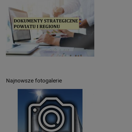
osobowe przetwarzane są wyłącznie na podstawie
wcześniej udzielonej zgody w zakresie i celu
określonym w treści zgody (np. sprawy dot.
rekrutacji pracowników).
Podstawą prawną przetwarzania Pani/Pana
danych osobowych jest
:
w przypadku wypełnienia obowiązków prawnych
ciążących na Administratorze - obowiązujące
przepisy prawa (art. 6 ust.1 lit. c RODO),
umowa zawarta między Panią/Panem a
Administratorem (art. 6 ust.1 lit. b RODO),
Najnowsze fotogalerie
udzielona przez Panią/Pana zgoda na
przetwarzanie danych osobowych – np. w celu
rekrutacji (art. 6 ust.1 lit. a RODO).
W związku z przetwarzaniem danych w celach
wskazanych w pkt 3,
Pani/Pana
dane osobowe
mogą być udostępniane innym odbiorcom lub
kategoriom odbiorców danych osobowych
.