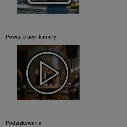
Odbiorcami Pani/Pana danych osobowych mogą
być:
organy władzy publicznej oraz podmioty
wykonujące zadania publiczne lub działające na
zlecenie organów władzy publicznej, w zakresie i
Powiat okiem kamery
w celach, które wynikają z przepisów powszechnie
obowiązującego prawa (np. podmioty
kontrolujące, sądy, policja itp.);
inne podmioty, które na podstawie stosownych
umów podpisanych z Starostwem Powiatowym w
Giżycku przetwarzają dane osobowe, dla których
Administratorem jest Starosta Giżycki (np. usługi
pocztowe).
Pani/Pana dane osobowe będą przetwarzane
przez okres niezbędny do realizacji celów
wskazanych w pkt 3, lecz nie krócej niż okres
wskazany w przepisach o archiwizacji. Oznacza
to, że dane osobowe zostaną zniszczone po
Podziękowania
upływie odpowiednio 3, 5, 10, 20 lub 50 lat od