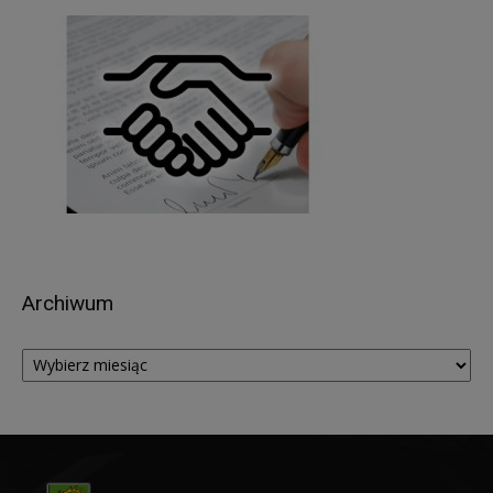
daty zakończenia sprawy (zgodnie z przepisami
o archiwizacji).
W związku z przetwarzaniem przez
Administratora, Pani/Pana danych osobowych,
przysługuje Pani/Panu prawo do:
dostępu do treści danych, na podstawie art. 15
RODO z zastrzeżeniem, że udostępniane dane
osobowe nie mogą ujawniać informacji niejawnych,
ani naruszać tajemnic prawnie chronionych, do
których zachowania zobowiązany jest
Administrator,
Archiwum
sprostowania (poprawiania) danych osobowych –
w przypadku, gdy dane są nieprawidłowe lub
Archiwum
niekompletne, na podstawie art. 16 RODO,
żądania usunięcia danych, na podstawie art. 17
RODO; (w przypadkach, w których Administrator
przetwarza dane osobowe na podstawie
przepisów prawa, dane zostaną usunięte po
zakończeniu okresu archiwizacji);