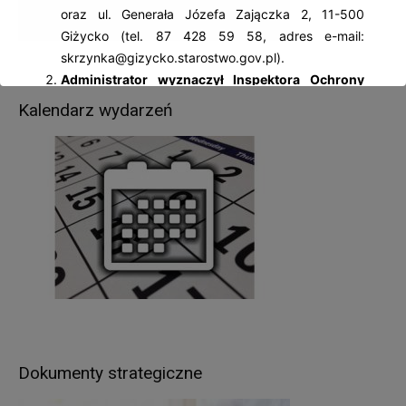
oraz ul. Generała Józefa Zajączka 2, 11-500
Giżycko (tel. 87 428 59 58, adres e-mail:
skrzynka@gizycko.starostwo.gov.pl).
Administrator wyznaczył Inspektora Ochrony
Danych Osobowych
– Jolantę Palczewską, z
Kalendarz wydarzeń
którą można się kontaktować: al. 1 Maja 14, 11-
500 Giżycko; tel. 87 428 59 58, adres e-mail:
iod@gizycko.starostwo.gov.pl.
Pani/Pana dane osobowe będą przetwarzane
w następujących celach:
wypełnienia obowiązków prawnych ciążących na
Administratorze – wynikających z ustaw
kompetencyjnych (szczególnych) (np.: wydawanie
zezwoleń w zakresie rejestracji pojazdów, praw
jazdy, pozwoleń na budowę, prowadzenie
ewidencji gruntów i budynków itp.),
realizacji umów zawartych z kontrahentami
Dokumenty strategiczne
Administratora,
w pozostałych przypadkach Pani/Pana dane