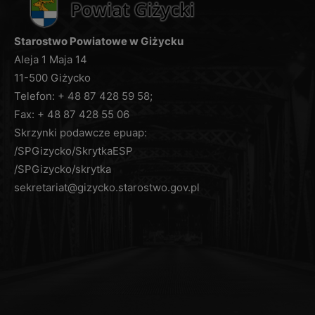
ograniczenia przetwarzania danych, na podstawie
art. 18 RODO,
Starostwo Powiatowe w Giżycku
wniesienia sprzeciwu wobec przetwarzanych
Aleja 1 Maja 14
danych, na podstawie art. 21 RODO,
11-500 Giżycko
z zastrzeżeniem, że nie dotyczy to przypadków, w
Telefon: + 48 87 428 59 58;
których Administrator posiada uprawnienie do
Fax: + 48 87 428 55 06
przetwarzania danych na podstawie przepisów
Skrzynki podawcze epuap:
prawa,
/SPGizycko/SkrytkaESP
prawo do przenoszenia danych, na podstawie art.
/SPGizycko/skrytka
20 RODO.
W przypadku, gdy przetwarzanie danych
sekretariat@gizycko.starostwo.gov.pl
osobowych odbywa się na podstawie zgody
osoby na przetwarzanie danych osobowych (art. 6
ust. 1 lit a RODO), przysługuje Pani/Panu prawo do
cofnięcia jej w dowolnym momencie. Cofnięcie
zgody nie ma wpływu na zgodność z prawem
przetwarzania danych osobowych, którego
dokonano na podstawie zgody przed jej