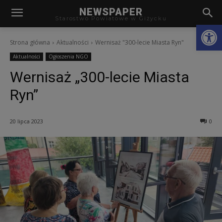
modal-check
NEWSPAPER
Starostwo Powiatowe w Giżycku
Otwórz
Strona główna
Aktualności
Wernisaż "300-lecie Miasta Ryn"
Aktualności
Ogłoszenia NGO
Wernisaż „300-lecie Miasta
Ryn”
20 lipca 2023
0