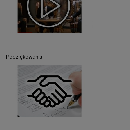
w celach, które wynikają z przepisów powszechnie
obowiązującego prawa (np. podmioty
kontrolujące, sądy, policja itp.);
inne podmioty, które na podstawie stosownych
umów podpisanych z Starostwem Powiatowym w
Giżycku przetwarzają dane osobowe, dla których
Administratorem jest Starosta Giżycki (np. usługi
pocztowe).
Podziękowania
Pani/Pana dane osobowe będą przetwarzane
przez okres niezbędny do realizacji celów
wskazanych w pkt 3, lecz nie krócej niż okres
wskazany w przepisach o archiwizacji. Oznacza
to, że dane osobowe zostaną zniszczone po
upływie odpowiednio 3, 5, 10, 20 lub 50 lat od
daty zakończenia sprawy (zgodnie z przepisami
o archiwizacji).
W związku z przetwarzaniem przez
Administratora, Pani/Pana danych osobowych,
przysługuje Pani/Panu prawo do: