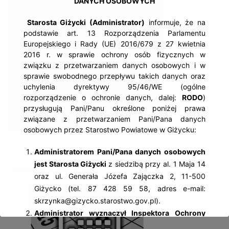
DANYCH OSOBOWYCH
Starosta Giżycki (Administrator)
informuje, że na
podstawie art. 13 Rozporządzenia Parlamentu
Europejskiego i Rady (UE) 2016/679 z 27 kwietnia
2016 r. w sprawie ochrony osób fizycznych w
związku z przetwarzaniem danych osobowych i w
sprawie swobodnego przepływu takich danych oraz
uchylenia dyrektywy 95/46/WE (ogólne
rozporządzenie o ochronie danych, dalej:
RODO
)
przysługują Pani/Panu określone poniżej prawa
związane z przetwarzaniem Pani/Pana danych
osobowych przez Starostwo Powiatowe w Giżycku:
Administratorem Pani/Pana danych osobowych
jest Starosta Giżycki
z siedzibą przy al. 1 Maja 14
Kalendarz wydarzeń
oraz ul. Generała Józefa Zajączka 2, 11-500
Giżycko (tel. 87 428 59 58, adres e-mail:
skrzynka@gizycko.starostwo.gov.pl).
Administrator wyznaczył Inspektora Ochrony
Danych Osobowych
– Jolantę Palczewską, z