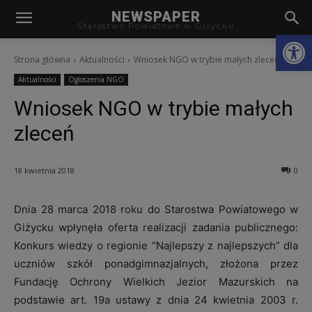
modal-check
NEWSPAPER
Starostwo Powiatowe w Giżycku
Otwórz
Strona główna
Aktualności
Wniosek NGO w trybie małych zleceń
Aktualności
Ogłoszenia NGO
Wniosek NGO w trybie małych
zleceń
18 kwietnia 2018
0
Dnia 28 marca 2018 roku do Starostwa Powiatowego w
Giżycku wpłynęła oferta realizacji zadania publicznego:
Konkurs wiedzy o regionie “Najlepszy z najlepszych” dla
uczniów szkół ponadgimnazjalnych, złożona przez
Fundację Ochrony Wielkich Jezior Mazurskich na
podstawie art. 19a ustawy z dnia 24 kwietnia 2003 r.