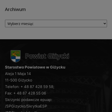
dostępu do treści danych, na podstawie art. 15
Archiwum
RODO z zastrzeżeniem, że udostępniane dane
osobowe nie mogą ujawniać informacji niejawnych,
Archiwum
ani naruszać tajemnic prawnie chronionych, do
których zachowania zobowiązany jest
Administrator,
sprostowania (poprawiania) danych osobowych –
w przypadku, gdy dane są nieprawidłowe lub
niekompletne, na podstawie art. 16 RODO,
żądania usunięcia danych, na podstawie art. 17
RODO; (w przypadkach, w których Administrator
Starostwo Powiatowe w Giżycku
przetwarza dane osobowe na podstawie
Aleja 1 Maja 14
przepisów prawa, dane zostaną usunięte po
11-500 Giżycko
zakończeniu okresu archiwizacji);
Telefon: + 48 87 428 59 58;
ograniczenia przetwarzania danych, na podstawie
Fax: + 48 87 428 55 06
art. 18 RODO,
Skrzynki podawcze epuap:
wniesienia sprzeciwu wobec przetwarzanych
/SPGizycko/SkrytkaESP
danych, na podstawie art. 21 RODO,