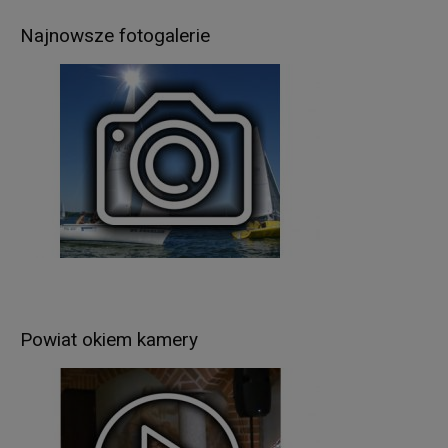
Podstawą prawną przetwarzania Pani/Pana
danych osobowych jest
:
Najnowsze fotogalerie
w przypadku wypełnienia obowiązków prawnych
ciążących na Administratorze - obowiązujące
przepisy prawa (art. 6 ust.1 lit. c RODO),
umowa zawarta między Panią/Panem a
Administratorem (art. 6 ust.1 lit. b RODO),
udzielona przez Panią/Pana zgoda na
przetwarzanie danych osobowych – np. w celu
rekrutacji (art. 6 ust.1 lit. a RODO).
W związku z przetwarzaniem danych w celach
wskazanych w pkt 3,
Pani/Pana
dane osobowe
mogą być udostępniane innym odbiorcom lub
kategoriom odbiorców danych osobowych
.
Odbiorcami Pani/Pana danych osobowych mogą
Powiat okiem kamery
być:
organy władzy publicznej oraz podmioty
wykonujące zadania publiczne lub działające na
zlecenie organów władzy publicznej, w zakresie i