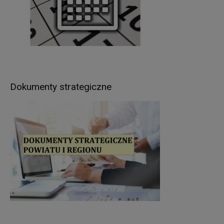
którą można się kontaktować: al. 1 Maja 14, 11-
500 Giżycko; tel. 87 428 59 58, adres e-mail:
iod@gizycko.starostwo.gov.pl.
Pani/Pana dane osobowe będą przetwarzane
w następujących celach:
wypełnienia obowiązków prawnych ciążących na
Administratorze – wynikających z ustaw
Dokumenty strategiczne
kompetencyjnych (szczególnych) (np.: wydawanie
zezwoleń w zakresie rejestracji pojazdów, praw
jazdy, pozwoleń na budowę, prowadzenie
ewidencji gruntów i budynków itp.),
realizacji umów zawartych z kontrahentami
Administratora,
w pozostałych przypadkach Pani/Pana dane
osobowe przetwarzane są wyłącznie na podstawie
wcześniej udzielonej zgody w zakresie i celu
określonym w treści zgody (np. sprawy dot.
rekrutacji pracowników).